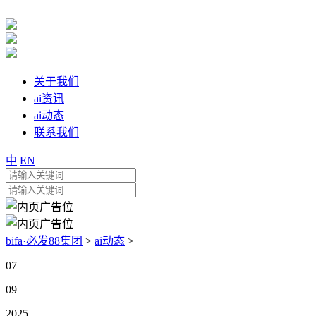
关于我们
ai资讯
ai动态
联系我们
中
EN
bifa·必发88集团
>
ai动态
>
07
09
2025