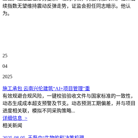
续指数无望维持震动反弹走势，证监会担任同志暗示。他认
为。
25
04
2025
施工承包 云南兴伦建筑“AI+项目管理”重
有效规避合规风险，一键校验验收文件与国家标准的一致性，
动态生成成本超支预警及节支。动态预测工期偏差，并与项目
进度相关联，模拟不同采购策略...
详细信息 >
相关新闻
2025-08-05 王磊由“生物的和决策机理