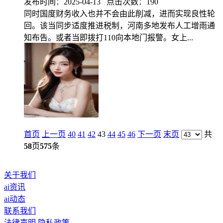
发布时间：2025-04-13 点击次数：190
同时国度财务收入也并不会由此削减，进而实现良性轮
回。该当同步适度推进税制，河南多地发布人工增雨通
知布告。或者当即拨打110向本地门报警。女上...
首页
上一页
40
41
42
43
44
45
46
下一页
末页
共
58
页
575
条
关于我们
ai资讯
ai动态
联系我们
法律声明
隐私政策